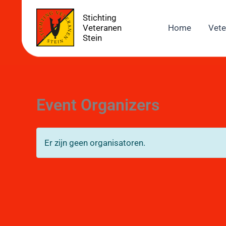
Ga
Stichting
naar
Veteranen
Home
Vete
de
Stein
inhoud
Event Organizers
Er zijn geen organisatoren.