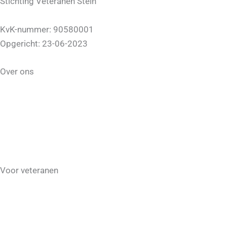
Stichting Veteranen Stein
info@veteranenstein.nl
KvK-nummer: 90580001
Opgericht: 23-06-2023
Over ons
Bestuur
Veteranenondersteuner
Activiteiten
Fotogalerij
Contact
Voor veteranen
Aanmelden als veteraan
Belangrijke links
Agenda